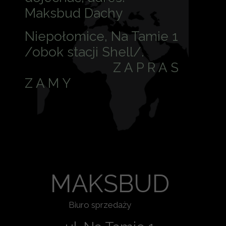
Maksbud Dachy
Niepołomice, Na Tamie 1
/obok stacji Shell/.
Z A P R A S
Z A M Y
MAKSBUD
Biuro sprzedaży