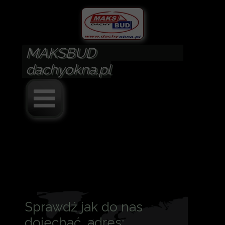
MAKSBUD
dachyokna.pl
blachy dachówki okna
Sprawdź jak do nas
dojechać, adres: