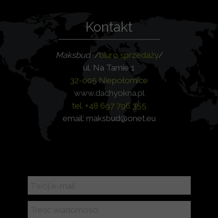
Kontakt
Maksbud
/
biuro sprzedaży
/
ul. Na Tamie 1
32-005 Niepołomice
www.dachyokna.pl
tel. +48 697 796 355
email: maksbud@onet.eu