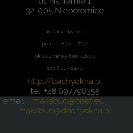
ul. Na Tamie 1
32-005 Niepołomice
Godziny otwarcia:
pon - pt 8.00 - 17.00
okres zimowy 8.00 - 16.00
sob 8.00 - 12.30
http://dachyokna.pl
tel. +48 697796355
email:
maksbud@onet.e
u
maksbud@dachyokna.pl